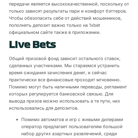
передачи является высококачественной, поскольку от
только зависят результаты пари и комфорт бэттеров.
Чтобы обезопасить себе от действий мошенников,
пополнять депозит важно только на 1xbet
официальном сайте также в приложении.
Live Bets
Общий призовой фонд зависит остального ставок,
сделанных участниками. Мы стараемся устранить
время ожидания зачисления денег, и сейчас
практически все финансовые проходят мгновенно.
Помимо могут быть наличными переводы, регламент
которых регулируется банковской связью. Для
вывода призов можно использовать а те пути, них
использовались для депозитов.
Помимо автоматов и игр с живыми дилерами
оператор предлагает пользователям большой
набор других азартных развлечений, среди