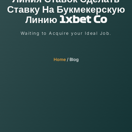
Ставку На Букмекерскую
Линию 1xbet Co
Waiting to Acquire your Ideal Job.
Home
/ Blog