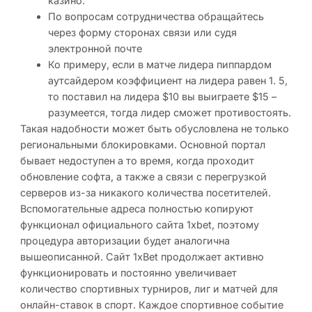
казино.
По вопросам сотрудничества обращайтесь
через форму сторонах связи или судя
электронной почте
Ко примеру, если в матче лидера пиппардом
аутсайдером коэффициент на лидера равен 1. 5,
то поставил на лидера $10 вы выиграете $15 –
разумеется, тогда лидер сможет противостоять.
Такая надобности может быть обусловлена не только
региональными блокировками. Основной портал
бывает недоступен а то время, когда проходит
обновление софта, а также а связи с перегрузкой
серверов из-за никакого количества посетителей.
Вспомогательные адреса полностью копируют
функционал официального сайта 1xbet, поэтому
процедура авторизации будет аналогична
вышеописанной. Сайт 1xBet продолжает активно
функционировать и постоянно увеличивает
количество спортивных турниров, лиг и матчей для
онлайн-ставок в спорт. Каждое спортивное событие