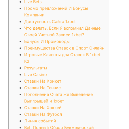
Live Bets
Промо предложений И Бонусы
Компании
Доступность Сайта 1xbet
Что делать, Если Я вспомнил Данные
Своей Учетной Записи 1xbet?
Бонусы И Промокоды
Преимущества Ставок в Спорт Онлайн
Игровые Клиенты для Ставок В 1xbet
Kz
Результаты
Live Casino
Ставки На Крикет
Ставки На Теннис
Пополнение Счета же Выведение
Выигрышей и 1хбет
Ставки На Хоккей
Ставки На Футбол
Линия событий
Bet: Полный Обзор Букмекерской