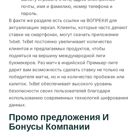
почты, имя и фамилию, номер телефона и
пароль.
В факте же разделе есть ссылки на ВОПРЕКИ для
актуализации зеркал. Клиенты, которые часто делают
ставки на смартфонах, могут скачать приложение
1xbet. 1xBet постоянно увеличивает количество
клиентов и предлагаемых продуктов, чтобы
подняться на вершину международной лиги
букмекеров. Раз матч в индийской Премьер-лиге
дарит вам возможность сделать ставку не только на
победителя матча, но и на количество пробежек или
калиток. 1xBet обеспечивает высокого уровень
безопасности своих пользователей благодаря
использованию современных технологий шифрования
данных.
Промо предложения И
Бонусы Компании