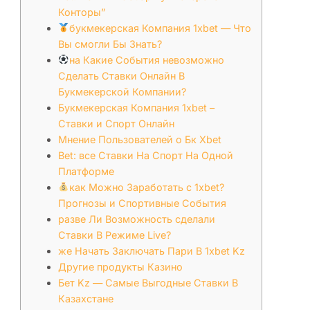
Конторы”
букмекерская Компания 1xbet — Что
Вы смогли Бы Знать?
на Какие События невозможно
Сделать Ставки Онлайн В
Букмекерской Компании?
Букмекерская Компания 1xbet –
Ставки и Спорт Онлайн
Мнение Пользователей о Бк Xbet
Bet: все Ставки На Спорт На Одной
Платформе
как Можно Заработать с 1xbet?
Прогнозы и Спортивные События
разве Ли Возможность сделали
Ставки В Режиме Live?
же Начать Заключать Пари В 1xbet Kz
Другие продукты Казино
Бет Kz — Самые Выгодные Ставки В
Казахстане