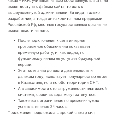
какая – РКН, учитывая на всю собственную власть, не
имеет доступа к файлам сайта, то есть к
вышеупомянутой админ-панели. Ее видит только
разработчик, а тогда он находится ним пределами
Российской Рф, местные государственные органы не
имеют власти на него.
После подключения к сети интернет
программное обеспечение показывает
временную работу, и, как видно, по
функционалу ничем не уступает браузерной
версии.
Этот компания до вести деятельность и
далеком году, использует популярностью не же
в Казахстане, но и по обо территории СНГ.
А в зависимости ото загруженности платежной
системы, сроки вывода могут затянуться.
Также есть ограничение по времени-нужно
успеть в течение 24 часов.
Приложение предложила широкий спектр сил,