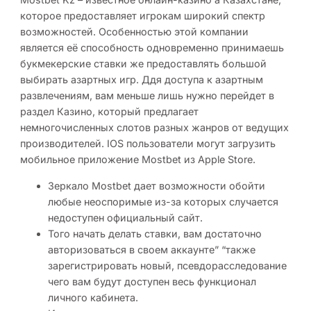
которое предоставляет игрокам широкий спектр
возможностей. Особенностью этой компании
является её способность одновременно принимаешь
букмекерские ставки же предоставлять большой
выбирать азартных игр. Ддя доступа к азартным
развлечениям, вам меньше лишь нужно перейдет в
раздел Казино, который предлагает
немногочисленных слотов разных жанров от ведущих
производителей. IOS пользователи могут загрузить
мобильное приложение Mostbet из Apple Store.
Зеркало Mostbet дает возможности обойти
любые неоспоримые из-за которых случается
недоступен официальный сайт.
Того начать делать ставки, вам достаточно
авторизоваться в своем аккаунте” “также
зарегистрировать новый, псевдорасследование
чего вам будут доступен весь функционал
личного кабинета.