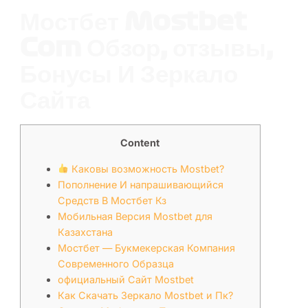
Мостбет Mostbet
Com Обзор, отзывы,
Бонусы И Зеркало
Сайта
Content
Каковы возможность Mostbet?
Пополнение И напрашивающийся
Средств В Мостбет Кз
Мобильная Версия Mostbet для
Казахстана
Мостбет — Букмекерская Компания
Современного Образца
официальный Сайт Mostbet
Как Скачать Зеркало Mostbet и Пк?